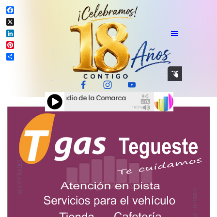
Facebook
X
LinkedIn
Pinterest
Compartir
RADIO Tenerife - La Radio de la Comarca
MIX FM RADIO Tenerife 
100%